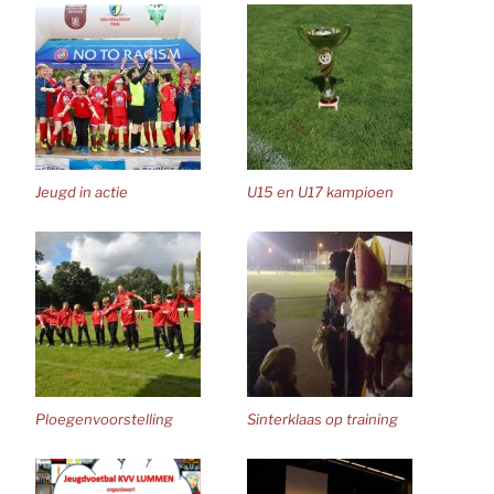
Jeugd in actie
U15 en U17 kampioen
Ploegenvoorstelling
Sinterklaas op training