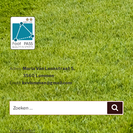
Adres:
Maria Van Loonstraat 5,
3560 Lummen
Email:
kvvlummen@gmail.com
Zoeken
Zoeke
naar:
Voorwaarden