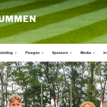
LUMMEN
leiding
Ploegen
Sponsors
Media
In