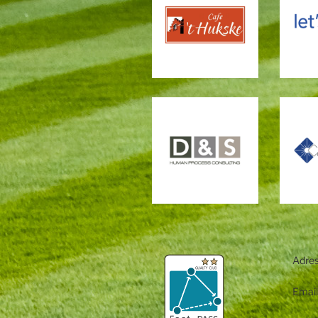
Adre
35
Email