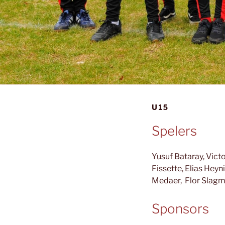
U15
Spelers
Yusuf
Bataray, Vict
Fissette, Elias H
Medaer, Flor Slagm
Sponsors