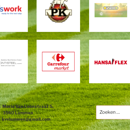
s:
Maria Van Loonstraat 5,
Zoeken
60 Lummen
naar:
:
kvvlummen@gmail.com