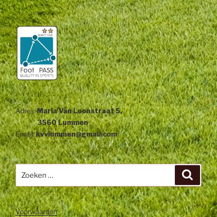
Adres:
Maria Van Loonstraat 5,
3560 Lummen
Email:
kvvlummen@gmail.com
Zoeken
Zoeke
naar:
Voorwaarden