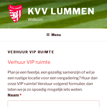
Spring
naar
KVV LUMMEN
de
Welkom
inhoud
Menu
VERHUUR VIP RUIMTE
Verhuur VIP ruimte
Plan je een feestje, een gezellig samenzijn of wil je
een rustige locatie voor een vergadering? Huur dan
onze VIP ruimte! Verstuur volgend formulier, dan
laten we je zo spoedig mogelijk iets weten.
Naam
*