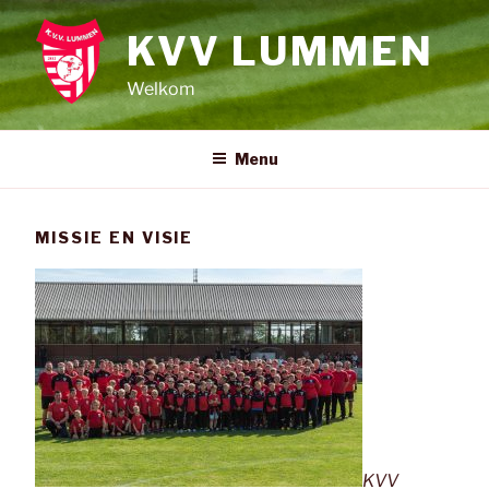
Spring
naar
KVV LUMMEN
de
Welkom
inhoud
Menu
MISSIE EN VISIE
KVV