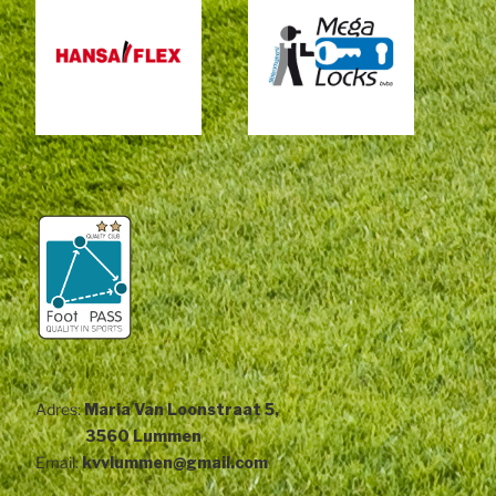
Adres:
Maria Van Loonstraat 5,
3560 Lummen
Email:
kvvlummen@gmail.com