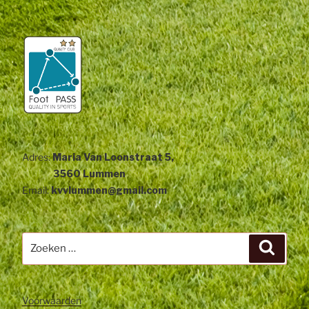
Adres:
Maria Van Loonstraat 5,
3560 Lummen
Email:
kvvlummen@gmail.com
Zoeken
Zoeke
naar:
Voorwaarden