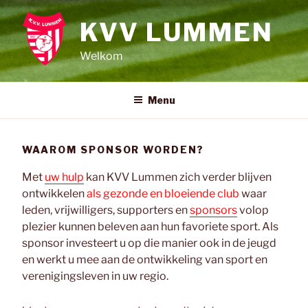
Spring
naar
KVV LUMMEN
de
Welkom
inhoud
Menu
WAAROM SPONSOR WORDEN?
Met
uw hulp
kan KVV Lummen zich verder blijven
ontwikkelen
als gezonde en bloeiende club
waar
leden, vrijwilligers, supporters en
sponsors
volop
plezier kunnen beleven aan hun favoriete sport. Als
sponsor investeert u op die manier ook in de jeugd
en werkt u mee aan de ontwikkeling van sport en
verenigingsleven in uw regio.