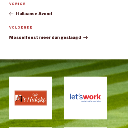
Vorig
VORIGE
bericht
Italiaanse Avond
Volgend
VOLGENDE
bericht
Mosselfeest meer dan geslaagd