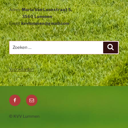
Adres:
Maria Van Loonstraat 5,
3560 Lummen
Email:
kvvlummen@gmail.com
Zoeken
Zoeke
naar:
Voorwaarden
Facebook
Email
© KVV Lummen