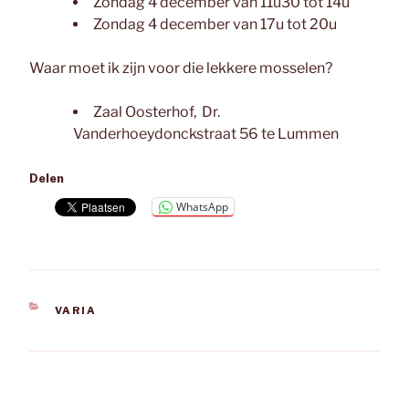
Zondag 4 december van 11u30 tot 14u
Zondag 4 december van 17u tot 20u
Waar moet ik zijn voor die lekkere mosselen?
Zaal Oosterhof, Dr.
Vanderhoeydonckstraat 56 te Lummen
Delen
WhatsApp
CATEGORIEËN
VARIA
Berichtnavigatie